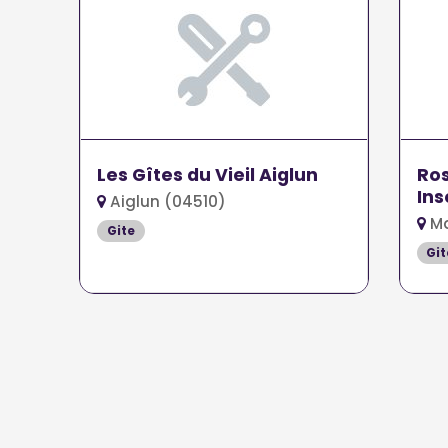
Les Gîtes du Vieil Aiglun
Ro
Ins
Aiglun (04510)
Ma
Gite
Git