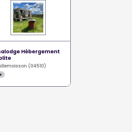
salodge Hébergement
olite
llemoisson (04510)
e