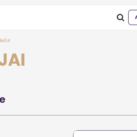
le04
JAI
he