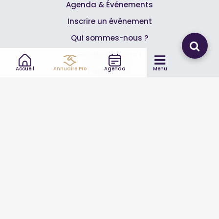
Agenda & Événements
Inscrire un événement
Qui sommes-nous ?
Rejoignez-nous !
Accueil
Annuaire Pro
Agenda
Menu
Partenaires
Professionnels
Annuaire pro
Inscrire mon entreprise
Les Abonnements Pros
Infos
Mentions légales et CGV