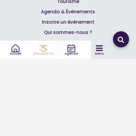
Tourisme
Agenda & Événements
Inscrire un événement
Qui sommes-nous ?
Rejoignez-nous !
Partenaires
Accueil
Annuaire Pro
Agenda
Menu
Professionnels
Annuaire pro
Inscrire mon entreprise
Les Abonnements Pros
Infos