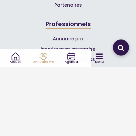
Partenaires
Professionnels
Annuaire pro
Inscrire mon entreprise
Les Abonnements Pros
Accueil
Annuaire Pro
Agenda
Menu
Infos
Mentions légales et CGV
Suivez-nous