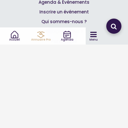
Agenda & Événements
Inscrire un événement
Qui sommes-nous ?
Rejoignez-nous !
Accueil
Annuaire Pro
Agenda
Menu
Partenaires
Professionnels
Annuaire pro
Inscrire mon entreprise
Les Abonnements Pros
Infos
Mentions légales et CGV