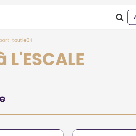
port-toutle04
à L'ESCALE
he