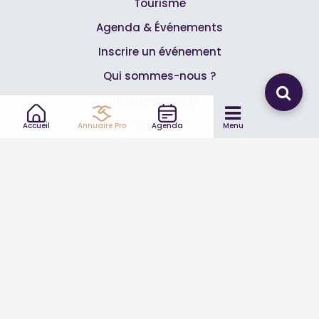
Tourisme
Agenda & Événements
Inscrire un événement
Qui sommes-nous ?
Rejoignez-nous !
Partenaires
Accueil
Annuaire Pro
Agenda
Menu
Professionnels
Annuaire pro
Inscrire mon entreprise
Les Abonnements Pros
Infos