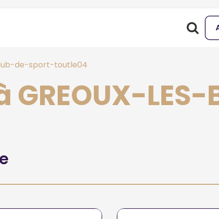
lub-de-sport-toutle04
t à GREOUX-LES-
he