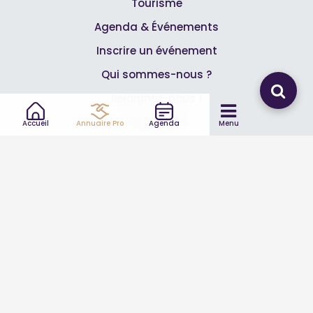
Tourisme
Agenda & Événements
Inscrire un événement
Qui sommes-nous ?
Rejoignez-nous !
Partenaires
Accueil
Annuaire Pro
Agenda
Menu
Professionnels
Annuaire pro
Inscrire mon entreprise
Les Abonnements Pros
Infos