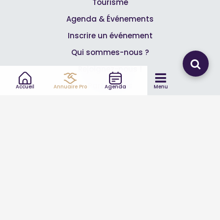
Tourisme
Agenda & Événements
Inscrire un événement
Qui sommes-nous ?
Rejoignez-nous !
Partenaires
Accueil
Annuaire Pro
Agenda
Menu
Professionnels
Annuaire pro
Inscrire mon entreprise
Les Abonnements Pros
Infos