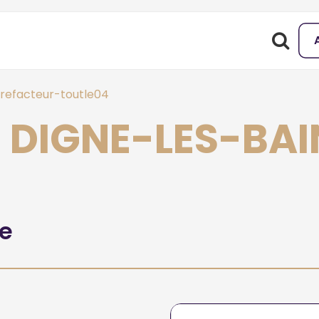
refacteur-toutle04
à DIGNE-LES-BA
he