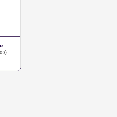
ne
00)