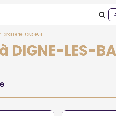
-brasserie-toutle04
 à DIGNE-LES-B
he