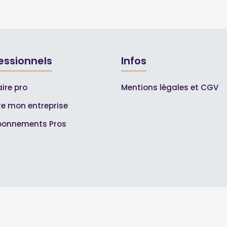
essionnels
Infos
ire pro
Mentions légales et CGV
ire mon entreprise
bonnements Pros
© 2007-2026
Toutle04