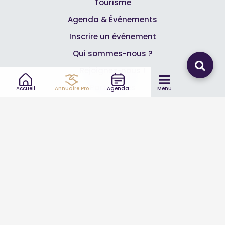
Tourisme
Agenda & Événements
Inscrire un événement
Qui sommes-nous ?
Rejoignez-nous !
Partenaires
Accueil
Annuaire Pro
Agenda
Menu
Professionnels
Annuaire pro
Inscrire mon entreprise
Les Abonnements Pros
Infos