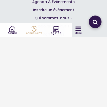
Agenda & Événements
Inscrire un événement
Qui sommes-nous ?
Rejoignez-nous !
Accueil
Annuaire Pro
Agenda
Menu
Partenaires
Professionnels
Annuaire pro
Inscrire mon entreprise
Les Abonnements Pros
Infos
Mentions légales et CGV