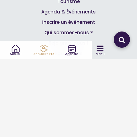
Tourisme
Agenda & Événements
Inscrire un événement
Qui sommes-nous ?
Rejoignez-nous !
Partenaires
Accueil
Annuaire Pro
Agenda
Menu
Professionnels
Annuaire pro
Inscrire mon entreprise
Les Abonnements Pros
Infos