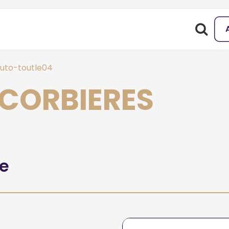
uto-toutle04
 CORBIERES
he