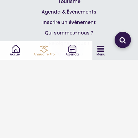
Tourisme
Agenda & Événements
Inscrire un événement
Qui sommes-nous ?
Rejoignez-nous !
Partenaires
Accueil
Annuaire Pro
Agenda
Menu
Professionnels
Annuaire pro
Inscrire mon entreprise
Les Abonnements Pros
Infos