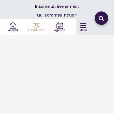
Inscrire un événement
Qui sommes-nous ?
Rejoignez-nous !
Accueil
Annuaire Pro
Agenda
Menu
Partenaires
Professionnels
Annuaire pro
Inscrire mon entreprise
Les Abonnements Pros
Infos
Mentions légales et CGV