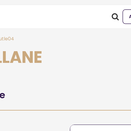
utle04
LLANE
he