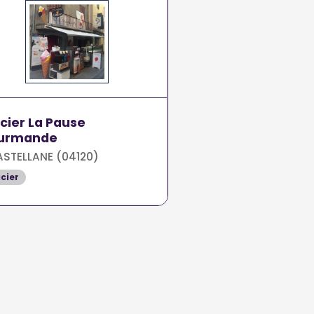
cier La Pause
urmande
STELLANE (04120)
cier