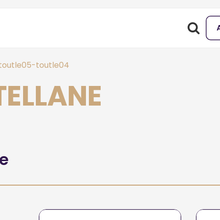
toutle05-toutle04
TELLANE
he