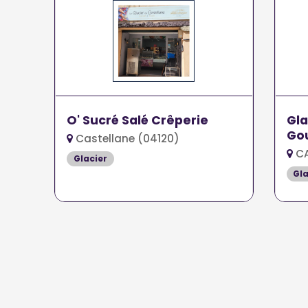
O' Sucré Salé Crêperie
Gla
Go
Castellane (04120)
CA
Glacier
Gla