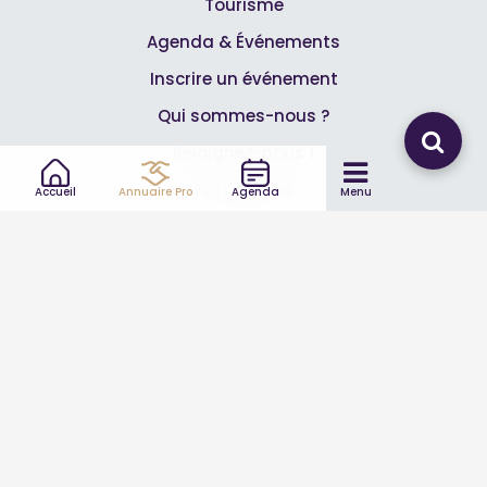
Tourisme
Agenda & Événements
Inscrire un événement
Qui sommes-nous ?
Rejoignez-nous !
Partenaires
Accueil
Annuaire Pro
Agenda
Menu
Professionnels
Annuaire pro
Inscrire mon entreprise
Les Abonnements Pros
Infos