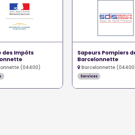
 des Impôts
Sapeurs Pompiers d
lonnette
Barcelonnette
lonnette (04400)
Barcelonnette (04400
s
Services