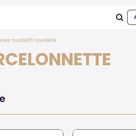
ices-toutle05-toutle04
ARCELONNETTE
he