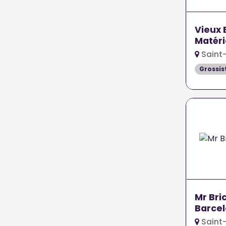
Vieux 
Matér
Saint
Grossis
Mr Bri
Barce
Saint