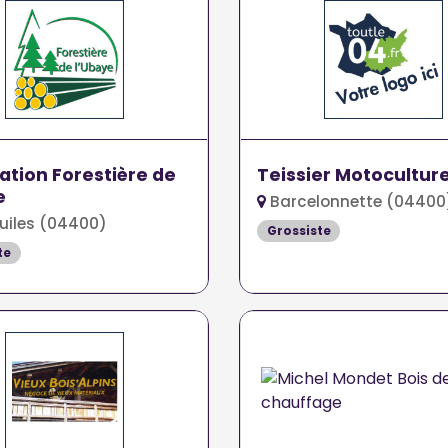
tation Forestière de
Teissier Motocultur
e
Barcelonnette (04400
uiles (04400)
Grossiste
te