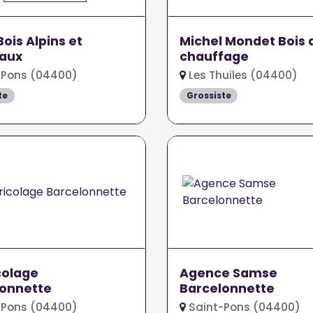
Bois Alpins et
Michel Mondet Bois 
iaux
chauffage
-Pons (04400)
Les Thuiles (04400)
te
Grossiste
colage
Agence Samse
lonnette
Barcelonnette
-Pons (04400)
Saint-Pons (04400)