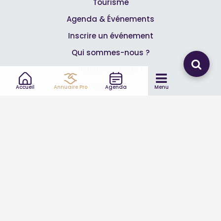
Tourisme
Agenda & Événements
Inscrire un événement
Qui sommes-nous ?
Rejoignez-nous !
Partenaires
Accueil
Annuaire Pro
Agenda
Menu
Professionnels
Annuaire pro
Inscrire mon entreprise
Les Abonnements Pros
Infos