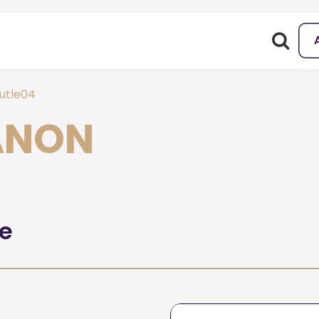
utle04
BANON
he