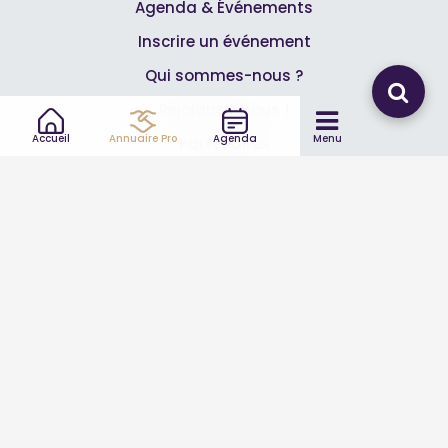
Agenda & Événements
Inscrire un événement
Qui sommes-nous ?
Rejoignez-nous !
Accueil
Annuaire Pro
Agenda
Menu
Partenaires
Professionnels
Annuaire pro
Inscrire mon entreprise
Les Abonnements Pros
Infos
Mentions légales et CGV