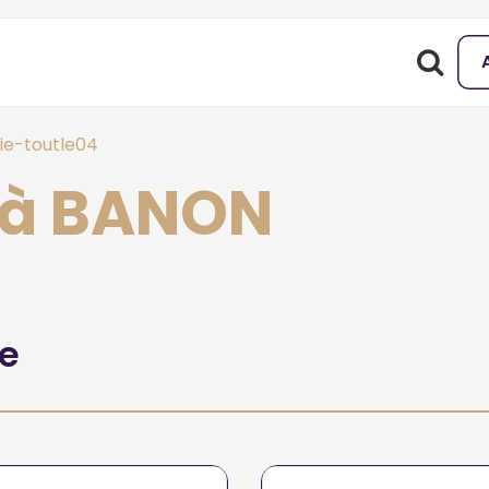
ie-toutle04
e à BANON
he