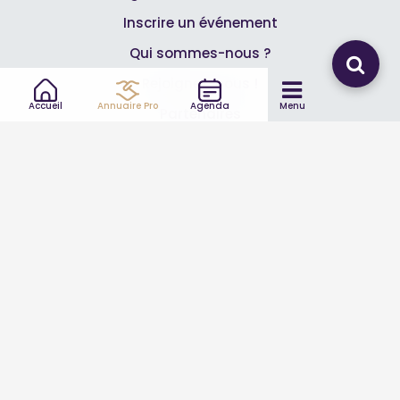
Inscrire un événement
Qui sommes-nous ?
Rejoignez-nous !
Accueil
Annuaire Pro
Agenda
Menu
Partenaires
Professionnels
Annuaire pro
Inscrire mon entreprise
Les Abonnements Pros
Infos
Mentions légales et CGV