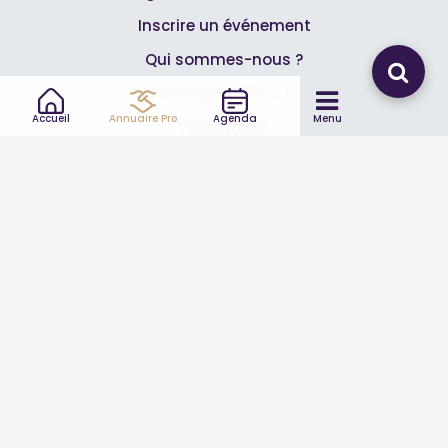
Inscrire un événement
Qui sommes-nous ?
Rejoignez-nous !
Accueil
Annuaire Pro
Agenda
Menu
Partenaires
Professionnels
Annuaire pro
Inscrire mon entreprise
Les Abonnements Pros
Infos
Mentions légales et CGV