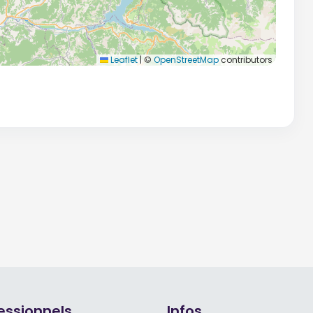
Leaflet
|
©
OpenStreetMap
contributors
essionnels
Infos