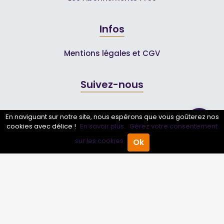
Infos
Mentions légales et CGV
Suivez-nous
En naviguant sur notre site, nous espérons que vous goûterez nos
cookies avec délice !
En savoir plus.
Gérez votre consentement
sur les cookies.
Ok
Accueil
Annuaire Pro
Agenda
Menu
© 2007-2026
Toutle04