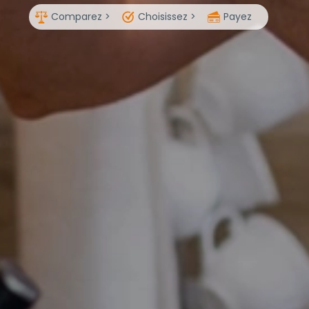
Comparez >
Choisissez >
Payez