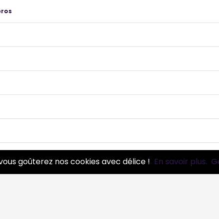
pros
omatiques et médicinales - Produits de la ferme
0 pros
vous goûterez nos cookies avec délice !
En savoir plus.
G
pros
s