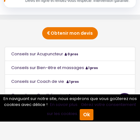
Devis en ligne et rendez-vous respecté. intervention garantie.
Obtenir mon devis
Conseils sur Acupuncteur
0 pros
Conseils sur Bien-être et massages
1 pros
Conseils sur Coach de vie
1 pros
Conseils sur Cryothérapie
0 pros
En naviguant sur notre site, nous espérons que vous goûterez nos
cookies avec délice !
En savoir plus.
Gérez votre consentement
Conseils sur Énergéticien
0 pros
sur les cookies.
Ok
Accueil
Annuaire Pro
Agenda
Menu
Conseils sur Epilation au laser
0 pros
Conseils sur Ergothérapeute
0 pros