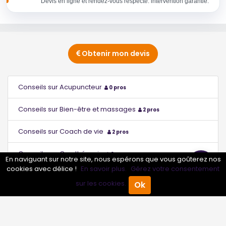
Devis en ligne et rendez-vous respecté. intervention garantie.
Obtenir mon devis
Conseils sur Acupuncteur
0 pros
Conseils sur Bien-être et massages
2 pros
Conseils sur Coach de vie
2 pros
Conseils sur Cryothérapie
0 pros
En naviguant sur notre site, nous espérons que vous goûterez nos
cookies avec délice !
En savoir plus.
Gérez votre consentement
Conseils sur Énergéticien
0 pros
sur les cookies.
Ok
Accueil
Annuaire Pro
Agenda
Menu
Conseils sur Epilation au laser
0 pros
Conseils sur Ergothérapeute
0 pros