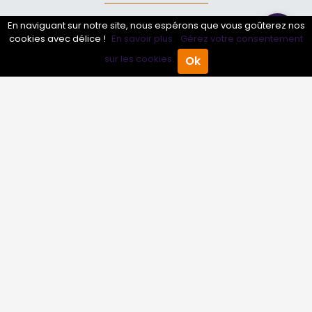
En naviguant sur notre site, nous espérons que vous goûterez nos
Annuaire pro
cookies avec délice !
En savoir plus.
Gérez votre consentement
Inscrire mon entreprise
sur les cookies.
Ok
Accueil
Annuaire Pro
Agenda
Menu
Les Abonnements Pros
Infos
Mentions légales et CGV
Suivez-nous