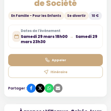
de Société
En Famille - Pour les Enfants
Se divertir
10 €
Dates de l'événement
Samedi 29 mars 18h00
Samedi 29
→
mars 23h30
Appeler
Itinéraire
Partager :