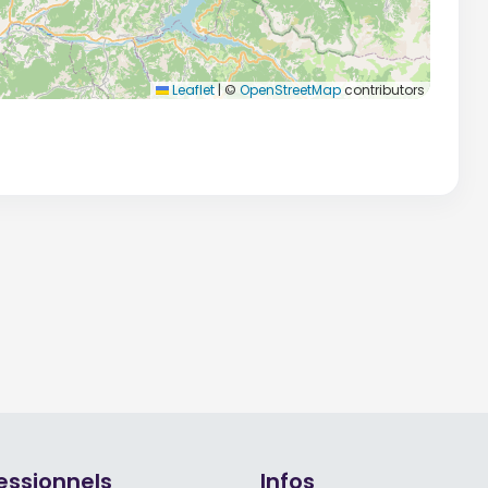
Leaflet
|
©
OpenStreetMap
contributors
essionnels
Infos