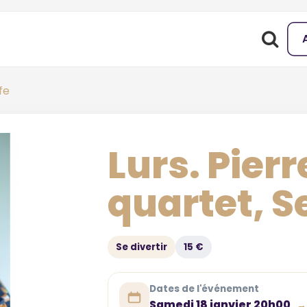
fe
Lurs. Pier
quartet, S
Se divertir
15 €
Dates de l'événement
Samedi 18 janvier 20h00
→