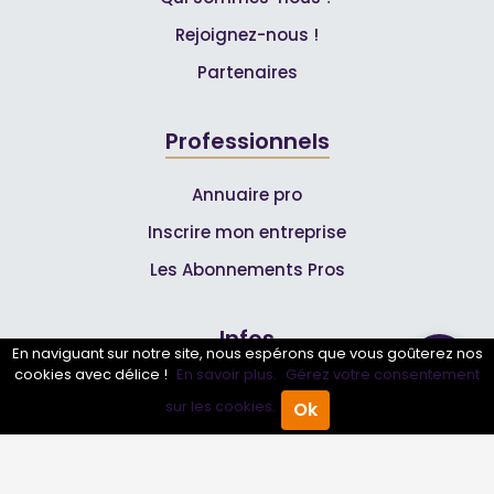
Rejoignez-nous !
Partenaires
Professionnels
Annuaire pro
Inscrire mon entreprise
Les Abonnements Pros
Infos
En naviguant sur notre site, nous espérons que vous goûterez nos
cookies avec délice !
En savoir plus.
Gérez votre consentement
Mentions légales et CGV
sur les cookies.
Ok
Accueil
Annuaire Pro
Agenda
Menu
Suivez-nous