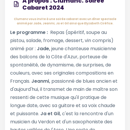
À propos : Clumanc. Soirée
Cabaret 2024
Clumanc vous invite à une soirée cabaret avec un dîner spectacle
animé par Jade, Jeanmi, Ja et Gil ainsi que Elyzabeth Ciréfice.
Le programme :
Repas (apéritif, soupe au
pistou, salade, fromage, dessert, vin compris)
animé par :
Jade,
jeune chanteuse musicienne
des balcons de la Côte d'Azur, porteuse de
spontanéité, de dynamisme, de surprises, de
couleurs, avec ses originales compositions en
Français.
Jeanmi,
passionné de blues ancien et
d'aujourd'hui, il transmet de main de maître son
ressenti de cette musique qu'il pratique de
longue date, avec sa guitare et sa voix chaude
et puissante.
Ja et Gil,
c'est la rencontre d'un
musicien du Verdon et d'un saxophoniste des
hautes vallées de l'Asse. Une sorte de