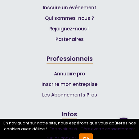
Inscrire un événement
Qui sommes-nous ?
Rejoignez-nous !
Partenaires
Professionnels
Annuaire pro
Inscrire mon entreprise
Les Abonnements Pros
Infos
En naviguant sur notre site, nous espérons que vous goûterez nos
Mentions légales et CGV
cookies avec délice !
En savoir plus.
Gérez votre consentement
sur les cookies.
Ok