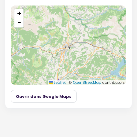
+
−
Leaflet
|
©
OpenStreetMap
contributors
Ouvrir dans Google Maps