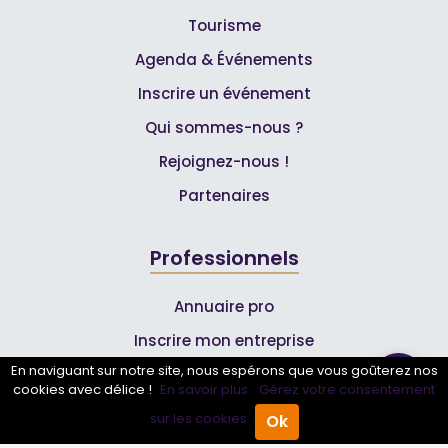
Tourisme
Agenda & Événements
Inscrire un événement
Qui sommes-nous ?
Rejoignez-nous !
Partenaires
Professionnels
Annuaire pro
Inscrire mon entreprise
En naviguant sur notre site, nous espérons que vous goûterez nos
Les Abonnements Pros
cookies avec délice !
En savoir plus.
Gérez votre consentement
sur les cookies.
Ok
Accueil
Annuaire Pro
Agenda
Menu
Infos