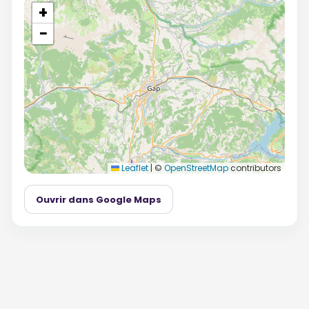
+
−
Leaflet
|
©
OpenStreetMap
contributors
Ouvrir dans Google Maps