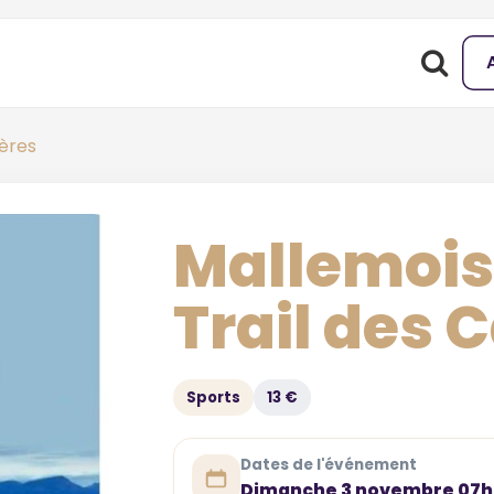
ères
Mallemois
Trail des 
Sports
13 €
Dates de l'événement
Dimanche 3 novembre 07