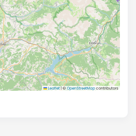
Leaflet
|
©
OpenStreetMap
contributors