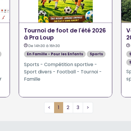
Tournoi de foot de l'été 2026
V
à Pra Loup
2
De 14h30 à 16h30
En Famille - Pour les Enfants
Sports
Sports - Compétition sportive -
Sp
Sport divers - Football - Tournoi -
r
s
Famille
<
1
2
3
>