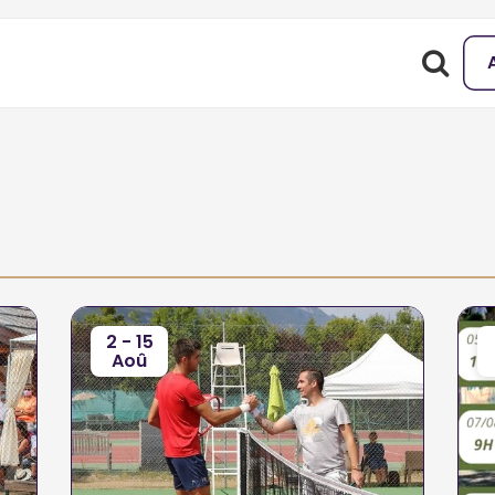
2 - 15
Aoû