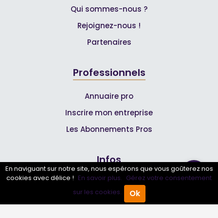
Qui sommes-nous ?
Rejoignez-nous !
Partenaires
Professionnels
Annuaire pro
Inscrire mon entreprise
Les Abonnements Pros
Infos
En naviguant sur notre site, nous espérons que vous goûterez nos
cookies avec délice !
En savoir plus.
Gérez votre consentement
Mentions légales et CGV
sur les cookies.
Ok
Accueil
Annuaire Pro
Agenda
Menu
Suivez-nous