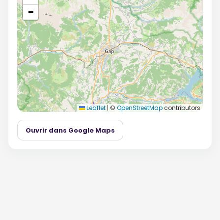
−
Leaflet
|
©
OpenStreetMap
contributors
Ouvrir dans Google Maps