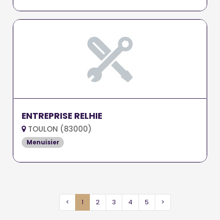
ENTREPRISE RELHIE
TOULON (83000)
Menuisier
<
1
2
3
4
5
>