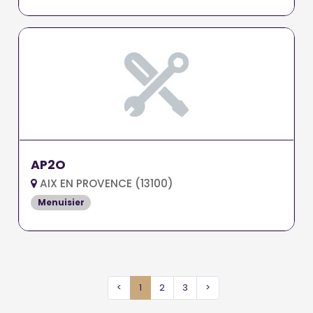
AP2O
AIX EN PROVENCE (13100)
Menuisier
<
1
2
3
>