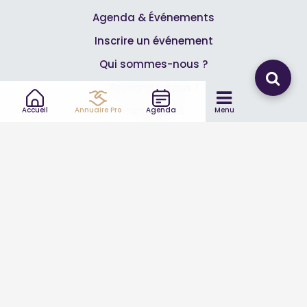
Agenda & Événements
Inscrire un événement
Qui sommes-nous ?
Rejoignez-nous !
Partenaires
Accueil
Annuaire Pro
Agenda
Menu
Professionnels
Annuaire pro
Inscrire mon entreprise
Les Abonnements Pros
Infos