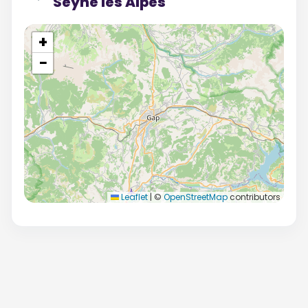
Seyne les Alpes
+
−
Leaflet
|
©
OpenStreetMap
contributors