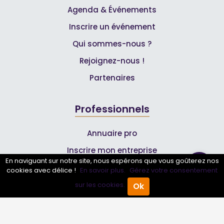
Agenda & Événements
Inscrire un événement
Qui sommes-nous ?
Rejoignez-nous !
Partenaires
Professionnels
Annuaire pro
Inscrire mon entreprise
En naviguant sur notre site, nous espérons que vous goûterez nos
Les Abonnements Pros
cookies avec délice !
En savoir plus.
Gérez votre consentement
sur les cookies.
Ok
Accueil
Annuaire Pro
Agenda
Menu
Infos
Mentions légales et CGV