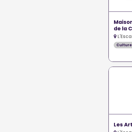
Maison
de la 
L'Esca
Culture
Les Ar