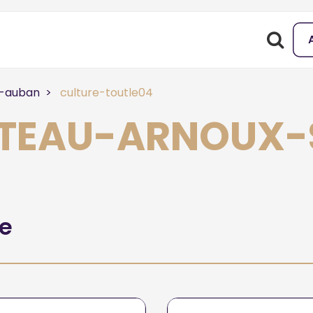
t-auban
culture-toutle04
HATEAU-ARNOUX
he