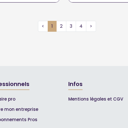
<
1
2
3
4
>
essionnels
Infos
ire pro
Mentions légales et CGV
ire mon entreprise
bonnements Pros