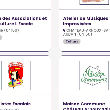
 des Associations et
Atelier de Musiques
Culture L'Escale
Improvisées
le (04160)
CHATEAU-ARNOUX-SAI
AUBAN (04160)
Culture
tistes Escalais
Maison Commune
Château Arnoux Sai