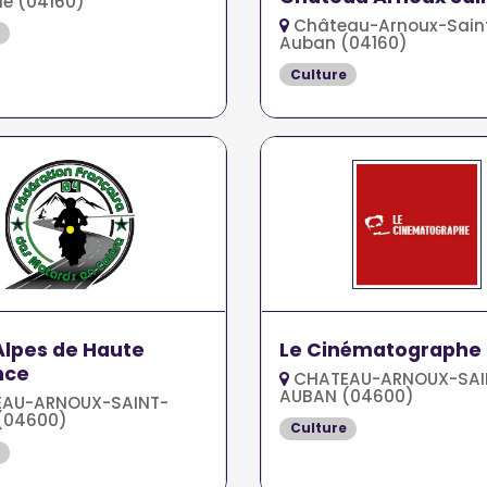
le (04160)
Auban
Château-Arnoux-Sain
Auban (04160)
Culture
lpes de Haute
Le Cinématographe
nce
CHATEAU-ARNOUX-SAI
AUBAN (04600)
AU-ARNOUX-SAINT-
(04600)
Culture