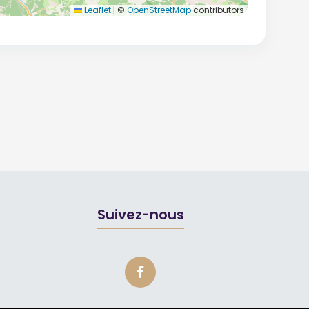
Leaflet
|
©
OpenStreetMap
contributors
Suivez-nous