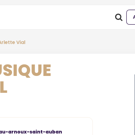
rlette Vial
USIQUE
L
teau-arnoux-saint-auban